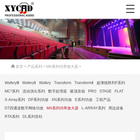
首页
>
产品系列
>
MA系列功率放大器
>
WaferyⅢ
WaferyⅡ
Wafery
Transform
TransformⅡ
超薄线阵列F系列
MC²系列
流动演出系列
数字处理器
吸顶音箱
PRO
STAGE
FLAT
X-Array系列
DP系列功放
XN系列功放
E系列功放
工程产品
DT四通道数字网络功放
MA系列功率放大器
L-ARRAY系列
周边设备
RTA系列
DL系列音柱