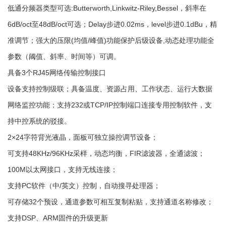
低通分频器类型可选:Butterworth,Linkwitz-Riley,Bessel，斜率在
6dB/oct至48dB/oct可选；Delay步进0.02ms，level步进0.1dBu，精
准调节；强大的压限(均值/峰值)功能保护后级设备,动态处理功能全
参数（阈值、斜率、时间等）可调。
具备3个RJ45网络传输控制接口
设备支持控制级联；具备温度、资源占用、工作状态、运行大数据
网络监控功能；支持232或TCP/IP控制端口连接专用控制软件，支
持中控系统的驳接。
2×24字符背光液晶，面板可独立操控调节设备；
可支持48KHz/96KHz采样，动态均衡，FIR滤波器，全通滤波；
100M以太网接口，支持无线连接；
支持PC软件（中/英文）控制，自动搜寻处理器；
可存储32个预设，通道参数可相互复制粘贴，支持通道名称修改；
支持DSP、ARM固件的升级更新